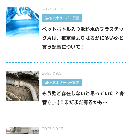
2024.01.12
水素水サーバー設置
ペットボトル入り飲料水のプラスチッ
ク片は、推定量よりはるかに多い💦と
言う記事について！
2023.09.21
水素水サーバー設置
もう殆ど存在しないと思っていた？ 鉛
管 (-_-;)！まだまだ有るかも…
2023.09.13