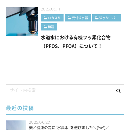
2023.09.11
ロカスル
元付浄水器
浄水サーバー
無題
水道水における有機フッ素化合物
（PFOS、PFOA）について！
最近の投稿
2025.06.20
美と健康の為に”水素水”を選びました＼(^o^)／