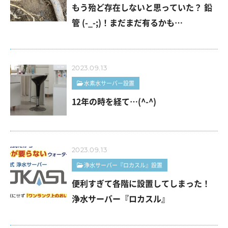
もう殆ど存在しないと思っていた？ 鉛
管 (-_-;)！まだまだ有るかも…
2023.09.13
水素水サーバー設置
12年の時を経て…(^-^)
2023.09.13
浄水サーバー『ロカスル』設置
便利すぎて各階に設置してしまった！
浄水サーバー『ロカスル』