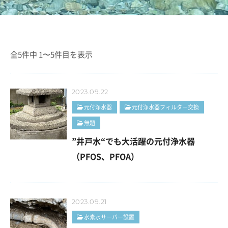
全5件中 1〜5件目を表示
2023.09.22
元付浄水器
元付浄水器フィルター交換
無題
”井戸水“でも大活躍の元付浄水器
（PFOS、PFOA）
2023.09.21
水素水サーバー設置